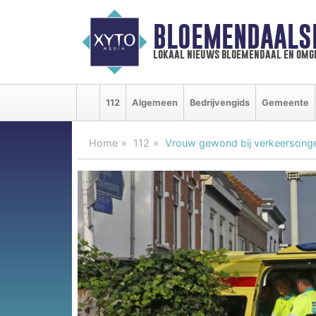
BLOEMENDAALS
lokaal nieuws bloemendaal en omg
112
Algemeen
Bedrijvengids
Gemeente
Home
112
Vrouw gewond bij verkeersonge