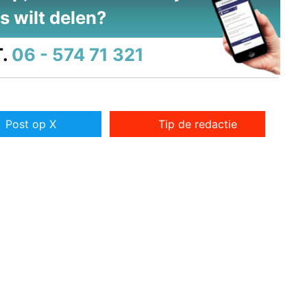
s wilt delen?
.
06 - 574 71 321
Post op X
Tip de redactie