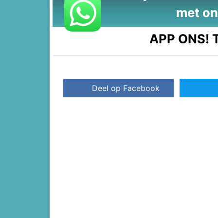
met on
APP ONS!
T
Deel op Facebook