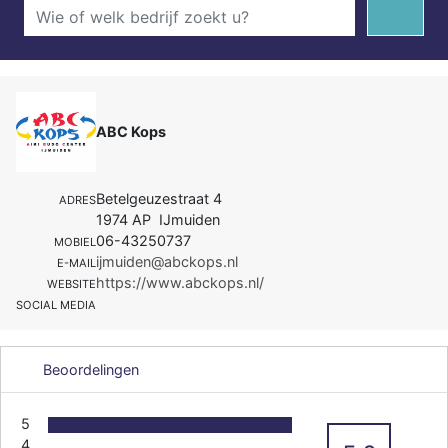
ABC Kops
Betelgeuzestraat 4
ADRES
1974 AP IJmuiden
06-43250737
MOBIEL
ijmuiden@abckops.nl
E-MAIL
https://www.abckops.nl/
WEBSITE
SOCIAL MEDIA
Beoordelingen
5
4