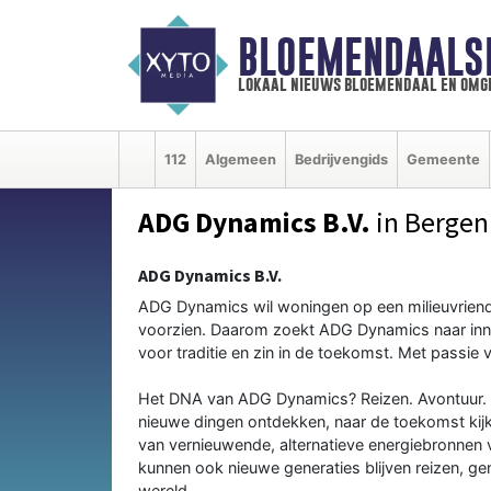
BLOEMENDAALS
lokaal nieuws bloemendaal en omg
112
Algemeen
Bedrijvengids
Gemeente
ADG Dynamics B.V.
in Bergen
ADG Dynamics B.V.
ADG Dynamics wil woningen op een milieuvriende
voorzien. Daarom zoekt ADG Dynamics naar inno
voor traditie en zin in de toekomst. Met passie
Het DNA van ADG Dynamics? Reizen. Avontuur. 
nieuwe dingen ontdekken, naar de toekomst kij
van vernieuwende, alternatieve energiebronnen 
kunnen ook nieuwe generaties blijven reizen, g
wereld.