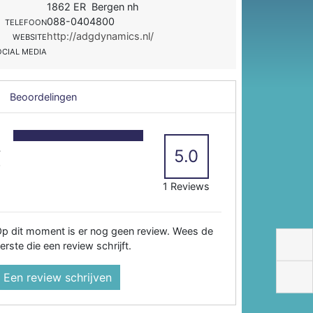
1862 ER Bergen nh
088-0404800
TELEFOON
http://adgdynamics.nl/
WEBSITE
OCIAL MEDIA
Beoordelingen
5
4
5.0
3
2
1 Reviews
p dit moment is er nog geen review. Wees de
erste die een review schrijft.
Een review schrijven