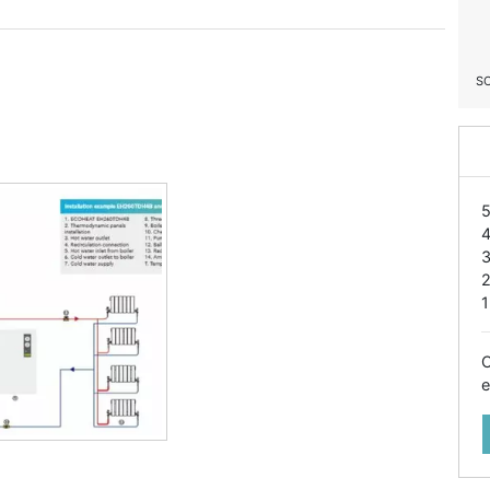
S
1
O
e