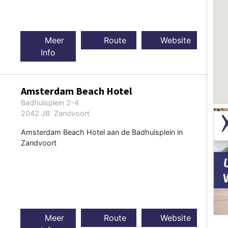
Meer
Route
Website
Info
Amsterdam Beach Hotel
Badhuisplein 2-4
2042 JB Zandvoort
Amsterdam Beach Hotel aan de Badhuisplein in
Zandvoort
Meer
Route
Website