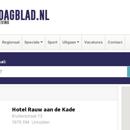
DAGBLAD.NL
eving
Regionaal
Specials
Sport
Uitgaan
Vacatures
Contact
al:
Hotel Rauw aan de Kade
Kruitenstraat 13
1976 DM IJmuiden