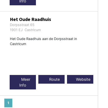
Info
Het Oude Raadhuis
Dorpsstraat 65
1901 EJ Castricum
Het Oude Raadhuis aan de Dorpsstraat in
Castricum
Meer
Route
Website
Info
1