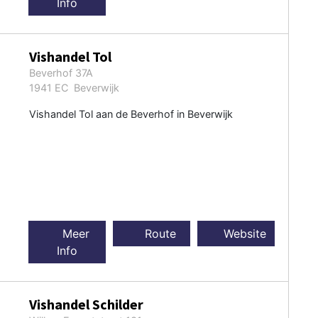
Info
Vishandel Tol
Beverhof 37A
1941 EC Beverwijk
Vishandel Tol aan de Beverhof in Beverwijk
Meer
Route
Website
Info
Vishandel Schilder