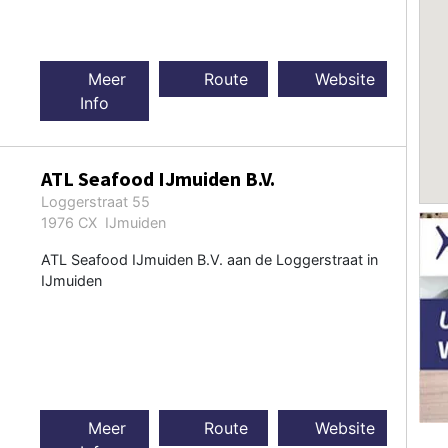
Meer
Route
Website
Info
ATL Seafood IJmuiden B.V.
Loggerstraat 55
1976 CX IJmuiden
ATL Seafood IJmuiden B.V. aan de Loggerstraat in
IJmuiden
Meer
Route
Website