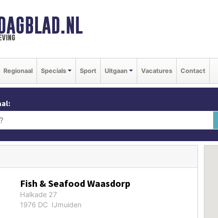
DAGBLAD.NL
eving
Regionaal
Specials
Sport
Uitgaan
Vacatures
Contact
al:
Fish & Seafood Waasdorp
Halkade 27
1976 DC IJmuiden