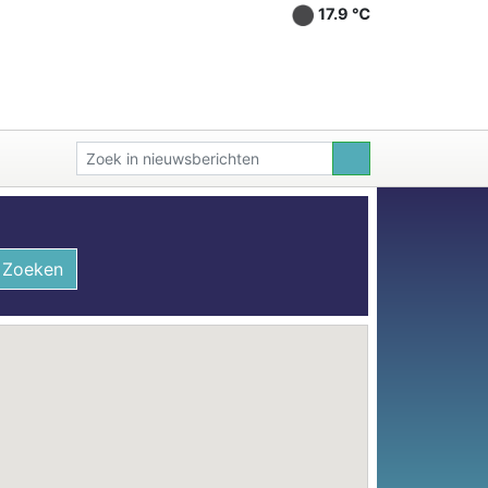
17.9 ℃
Zoeken