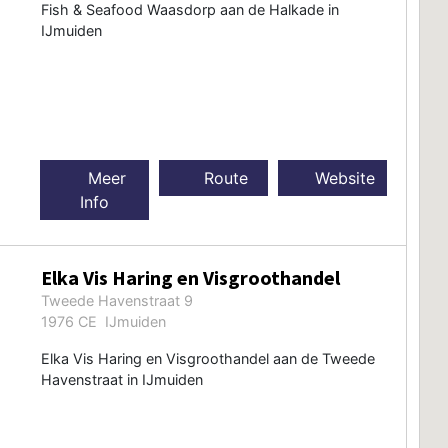
Fish & Seafood Waasdorp aan de Halkade in
IJmuiden
Meer
Route
Website
Info
Elka Vis Haring en Visgroothandel
Tweede Havenstraat 9
1976 CE IJmuiden
Elka Vis Haring en Visgroothandel aan de Tweede
Havenstraat in IJmuiden