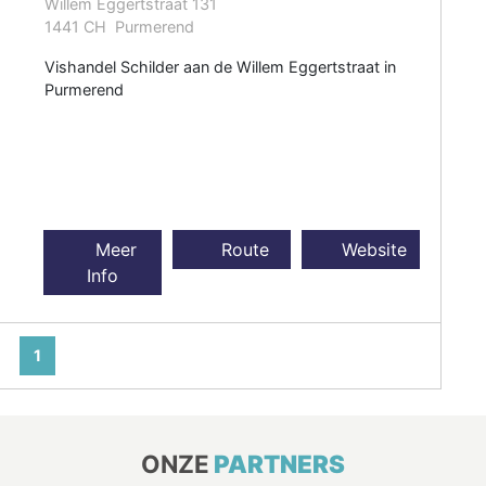
Willem Eggertstraat 131
1441 CH Purmerend
Vishandel Schilder aan de Willem Eggertstraat in
Purmerend
Meer
Route
Website
Info
1
ONZE
PARTNERS