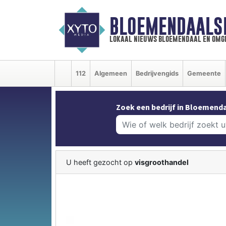
BLOEMENDAALS
lokaal nieuws bloemendaal en omg
112
Algemeen
Bedrijvengids
Gemeente
Zoek een bedrijf in Bloemenda
U heeft gezocht op
visgroothandel