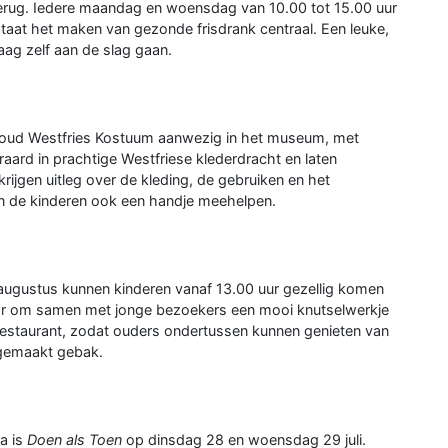
rug. Iedere maandag en woensdag van 10.00 tot 15.00 uur
taat het maken van gezonde frisdrank centraal. Een leuke,
raag zelf aan de slag gaan.
ehoud Westfries Kostuum aanwezig in het museum, met
teraard in prachtige Westfriese klederdracht en laten
ijgen uitleg over de kleding, de gebruiken en het
en de kinderen ook een handje meehelpen.
 augustus kunnen kinderen vanaf 13.00 uur gezellig komen
laar om samen met jonge bezoekers een mooi knutselwerkje
t restaurant, zodat ouders ondertussen kunnen genieten van
sgemaakt gebak.
a is
Doen als Toen
op dinsdag 28 en woensdag 29 juli.