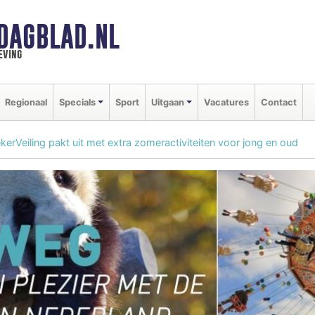
DAGBLAD.NL
eving
Regionaal
Specials
Sport
Uitgaan
Vacatures
Contact
rVeiling pakt uit met extra zomeractiviteiten voor jong en oud