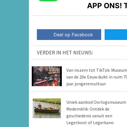
APP ONS!
T
Deel op Facebook
VERDER IN HET NIEUWS:
Van nozem tot TikTok: Museu
van de 20e Eeuw duikt in ruim 7
jaar jongerencultuur
Uniek aanbod Oorlogsmuseum
Medemblik: Ontdek de
geschiedenis vanuit een
Legerboot of Legerkano