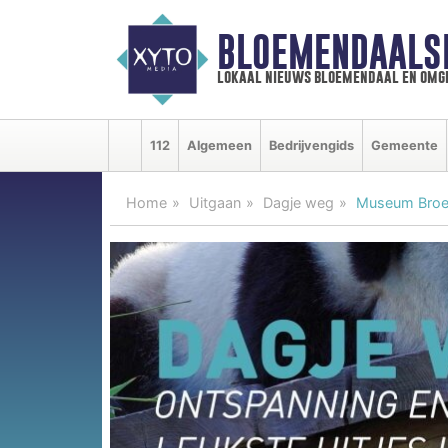
BLOEMENDAALS
lokaal nieuws bloemendaal en omg
112
Algemeen
Bedrijvengids
Gemeente
Home
Uitgaan
Dagje weg
Museum Broeke