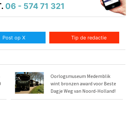
.
06 - 574 71 321
Post op X
Tip de redactie
m
Oorlogsmuseum Medemblik
0
wint bronzen award voor Beste
Dagje Weg van Noord-Holland!