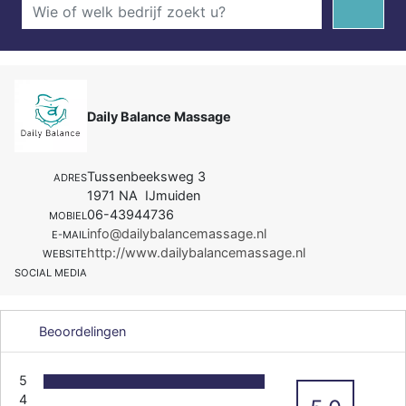
Daily Balance Massage
Tussenbeeksweg 3
ADRES
1971 NA IJmuiden
06-43944736
MOBIEL
info@dailybalancemassage.nl
E-MAIL
http://www.dailybalancemassage.nl
WEBSITE
SOCIAL MEDIA
Beoordelingen
5
4