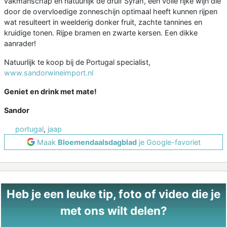
vakmanschap en natuurlijk de druif Syrah, een volle rijke wijn die
door de overvloedige zonneschijn optimaal heeft kunnen rijpen
wat resulteert in weelderig donker fruit, zachte tannines en
kruidige tonen. Rijpe bramen en zwarte kersen. Een dikke
aanrader!
Natuurlijk te koop bij de Portugal specialist,
www.sandorwineimport.nl
Geniet en drink met mate!
Sandor
portugal
,
jaap
Maak
Bloemendaalsdagblad
je Google-favoriet
Heb je een leuke tip, foto of video die je
met ons wilt delen?