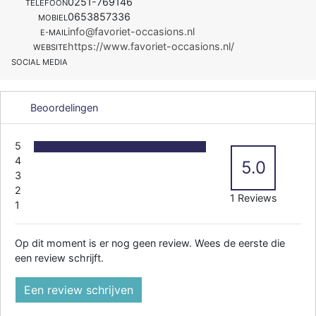
0251-769146
TELEFOON
0653857336
MOBIEL
info@favoriet-occasions.nl
E-MAIL
https://www.favoriet-occasions.nl/
WEBSITE
SOCIAL MEDIA
Beoordelingen
5
4
5.0
3
2
1 Reviews
1
Op dit moment is er nog geen review. Wees de eerste die
een review schrijft.
Een review schrijven