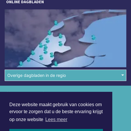
ONLINE DAGBLADEN
Overige dagbladen in de regio
Algemene voorwaarden
Disclaimer
Deze website maakt gebruik van cookies om
ervoor te zorgen dat u de beste ervaring krijgt
Privacy Statement
op onze website
Lees meer
Copyright (c) 2026 | Bloemendaalsdagblad.nl - Alle rechten