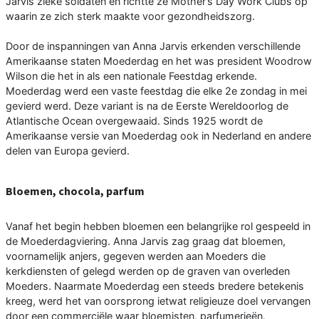
Jarvis zieke soldaten en richtte ze Mother’s Day Work Clubs op
waarin ze zich sterk maakte voor gezondheidszorg.
Door de inspanningen van Anna Jarvis erkenden verschillende
Amerikaanse staten Moederdag en het was president Woodrow
Wilson die het in als een nationale Feestdag erkende.
Moederdag werd een vaste feestdag die elke 2e zondag in mei
gevierd werd. Deze variant is na de Eerste Wereldoorlog de
Atlantische Ocean overgewaaid. Sinds 1925 wordt de
Amerikaanse versie van Moederdag ook in Nederland en andere
delen van Europa gevierd.
Bloemen, chocola, parfum
Vanaf het begin hebben bloemen een belangrijke rol gespeeld in
de Moederdagviering. Anna Jarvis zag graag dat bloemen,
voornamelijk anjers, gegeven werden aan Moeders die
kerkdiensten of gelegd werden op de graven van overleden
Moeders. Naarmate Moederdag een steeds bredere betekenis
kreeg, werd het van oorsprong ietwat religieuze doel vervangen
door een commerciële waar bloemisten, parfumerieën,