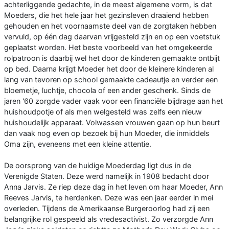
achterliggende gedachte, in de meest algemene vorm, is dat
Moeders, die het hele jaar het gezinsleven draaiend hebben
gehouden en het voornaamste deel van de zorgtaken hebben
vervuld, op één dag daarvan vrijgesteld zijn en op een voetstuk
geplaatst worden. Het beste voorbeeld van het omgekeerde
rolpatroon is daarbij wel het door de kinderen gemaakte ontbijt
op bed. Daarna krijgt Moeder het door de kleinere kinderen al
lang van tevoren op school gemaakte cadeautje en verder een
bloemetje, luchtje, chocola of een ander geschenk. Sinds de
jaren '60 zorgde vader vaak voor een financiële bijdrage aan het
huishoudpotje of als men welgesteld was zelfs een nieuw
huishoudelijk apparaat. Volwassen vrouwen gaan op hun beurt
dan vaak nog even op bezoek bij hun Moeder, die inmiddels
Oma zijn, eveneens met een kleine attentie.
De oorsprong van de huidige Moederdag ligt dus in de
Verenigde Staten. Deze werd namelijk in 1908 bedacht door
Anna Jarvis. Ze riep deze dag in het leven om haar Moeder, Ann
Reeves Jarvis, te herdenken. Deze was een jaar eerder in mei
overleden. Tijdens de Amerikaanse Burgeroorlog had zij een
belangrijke rol gespeeld als vredesactivist. Zo verzorgde Ann