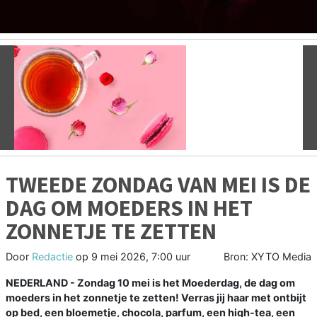
Vorige
V
TWEEDE ZONDAG VAN MEI IS DE
DAG OM MOEDERS IN HET
ZONNETJE TE ZETTEN
Door
Redactie
op
9 mei 2026, 7:00 uur
Bron: XYTO Media
NEDERLAND - Zondag 10 mei is het Moederdag, de dag om
moeders in het zonnetje te zetten! Verras jij haar met ontbijt
op bed, een bloemetje, chocola, parfum, een high-tea, een