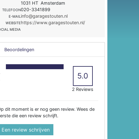
1031 HT Amsterdam
020-3341899
TELEFOON
info@garagestouten.nl
E-MAIL
https://www.garagestouten.nl/
WEBSITE
OCIAL MEDIA
Beoordelingen
5
4
5.0
3
2
2 Reviews
p dit moment is er nog geen review. Wees de
erste die een review schrijft.
Een review schrijven