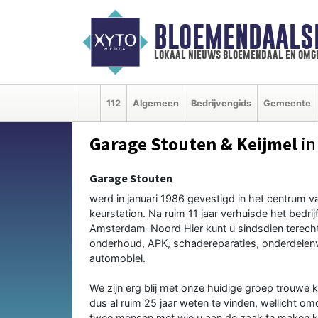
BLOEMENDAALS
lokaal nieuws bloemendaal en omg
112
Algemeen
Bedrijvengids
Gemeente
Garage Stouten & Keijmel
in
Garage Stouten
werd in januari 1986 gevestigd in het centrum 
keurstation. Na ruim 11 jaar verhuisde het bedrij
Amsterdam-Noord Hier kunt u sindsdien terech
onderhoud, APK, schadereparaties, onderdelenv
automobiel.
We zijn erg blij met onze huidige groep trouwe 
dus al ruim 25 jaar weten te vinden, wellicht omd
twee mensen met wie u aan de zaak te maken kan 