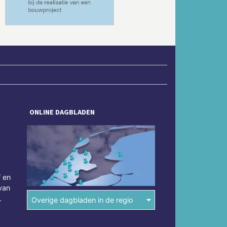
ONLINE DAGBLADEN
f en
van
.
Overige dagbladen in de regio