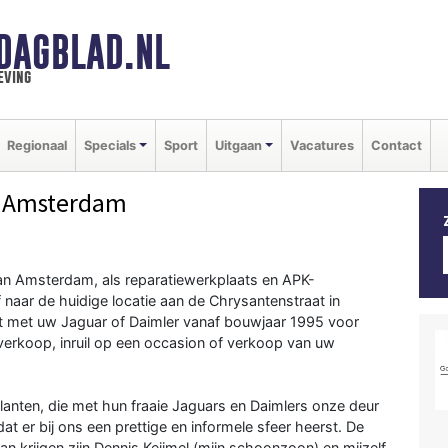
DAGBLAD.NL
eving
Regionaal
Specials
Sport
Uitgaan
Vacatures
Contact
 Amsterdam
van Amsterdam, als reparatiewerkplaats en APK-
f naar de huidige locatie aan de Chrysantenstraat in
t met uw Jaguar of Daimler vanaf bouwjaar 1995 voor
erkoop, inruil op een occasion of verkoop van uw
klanten, die met hun fraaie Jaguars en Daimlers onze deur
at er bij ons een prettige en informele sfeer heerst. De
krijgen zijn Dennis Keijmel (mijn schoonzoon) en mijzelf,