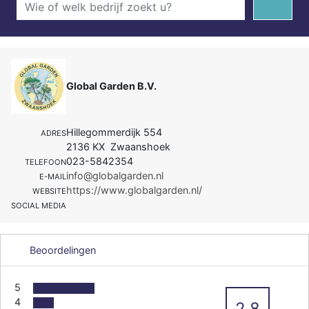
Global Garden B.V.
Hillegommerdijk 554
ADRES
2136 KX Zwaanshoek
023-5842354
TELEFOON
info@globalgarden.nl
E-MAIL
https://www.globalgarden.nl/
WEBSITE
SOCIAL MEDIA
Beoordelingen
5
4
2.8