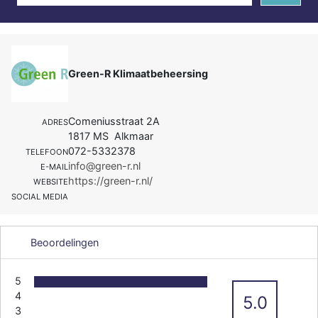
Green-R Klimaatbeheersing
Comeniusstraat 2A
ADRES
1817 MS Alkmaar
072-5332378
TELEFOON
info@green-r.nl
E-MAIL
https://green-r.nl/
WEBSITE
SOCIAL MEDIA
Beoordelingen
5
4
5.0
3