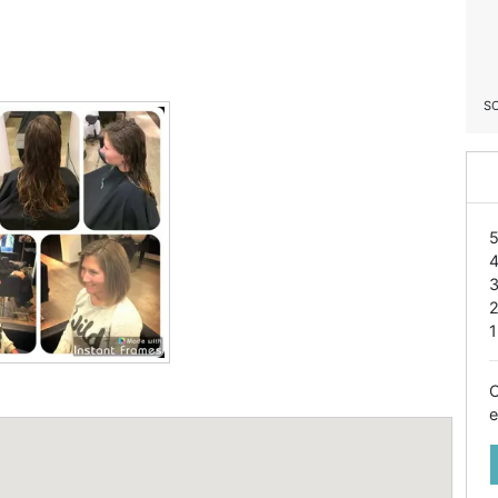
S
1
O
e