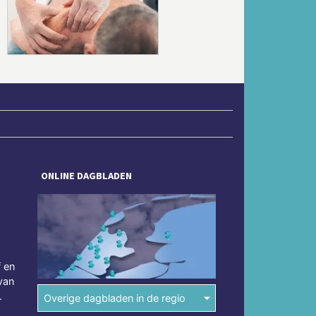
Volgende
ONLINE DAGBLADEN
f en
van
.
Overige dagbladen in de regio