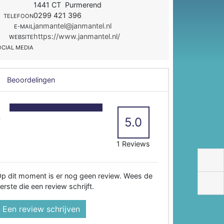
1441 CT Purmerend
0299 421 396
TELEFOON
janmantel@janmantel.nl
E-MAIL
https://www.janmantel.nl/
WEBSITE
OCIAL MEDIA
Beoordelingen
5
4
5.0
3
2
1 Reviews
p dit moment is er nog geen review. Wees de
erste die een review schrijft.
Een review schrijven