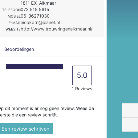
1811 EX Alkmaar
072 515 5615
TELEFOON
06-36271030
MOBIEL
nicokorn@planet.nl
E-MAIL
http://www.trouwringenalkmaar.nl/
WEBSITE
Beoordelingen
5
4
5.0
3
2
1 Reviews
p dit moment is er nog geen review. Wees de
erste die een review schrijft.
Een review schrijven