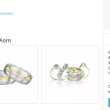
rikanten
 Korn
1
O
e