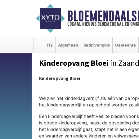
BLOEMENDAALS
lokaal nieuws bloemendaal en omg
112
Algemeen
Bedrijvengids
Gemeente
Kinderopvang Bloei
in Zaan
Kinderopvang Bloei
We zien het kinderdagverblijf als één van de ‘o
het kinderdagverblijf en op school worden ze uite
Een kinderdagverblijf heeft veel te bieden voor 
is goede kinderopvang, naast de opvoeding door
het kinderdagverblijf gaat, stapt het in een eig
en waarden van andere kinderen en volwassenen.