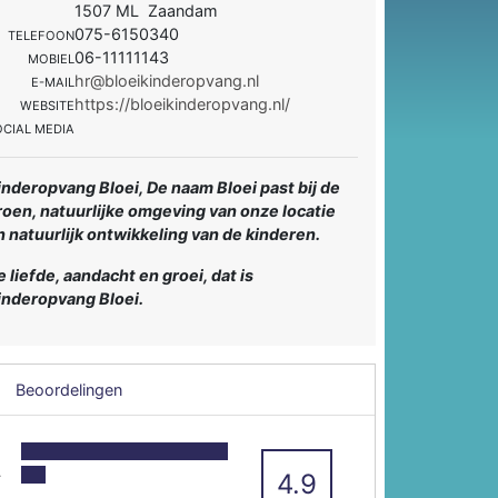
1507 ML Zaandam
075-6150340
TELEFOON
06-11111143
MOBIEL
hr@bloeikinderopvang.nl
E-MAIL
https://bloeikinderopvang.nl/
WEBSITE
OCIAL MEDIA
inderopvang Bloei, De naam Bloei past bij de
roen, natuurlijke omgeving van onze locatie
n natuurlijk ontwikkeling van de kinderen.
e liefde, aandacht en groei, dat is
inderopvang Bloei.
Beoordelingen
5
4
4.9
3