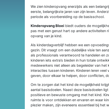
We zien kinderopvang enerzijds als een belangri
eerste, belangrijkste jaren van zijn leven. Ander
periode als voorbereiding op de basisschool.
Kinderopvang Bloei
biedt ouders de mogelijkhei
pas met een gerust hart op andere activiteiten r
opvang van je kind.
Als kinderdagverblijf hebben we een opvoeding
gezin. Dit vraagt om een duidelijke visie ten aa
als professionals verantwoord te handelen en zo
kinderen iets extra’s bieden in hun totale ontwik
medewerkers niet alleen als begeleider van het
interacties tussen kinderen. Kinderen leren veel 
geven, door elkaar te helpen, door conflicten, 
Om te zorgen dat het kind de mogelijkheid krijg
aantal basisdoelen. Naast deze basisdoelen ligt 
positieve en bewuste omgang met het kind. Ki
ruimte is voor ontdekken en ervaren en waar k
plezier maken, zijn eveneens essentieel bij het 