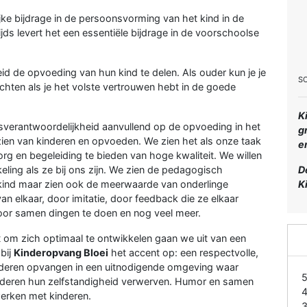
jke bijdrage in de persoonsvorming van het kind in de
zijds levert het een essentiële bijdrage in de voorschoolse
d de opvoeding van hun kind te delen. Als ouder kun je je
S
ichten als je het volste vertrouwen hebt in de goede
K
sverantwoordelijkheid aanvullend op de opvoeding in het
g
nzien van kinderen en opvoeden. We zien het als onze taak
e
rg en begeleiding te bieden van hoge kwaliteit. We willen
keling als ze bij ons zijn. We zien de pedagogisch
D
 kind maar zien ook de meerwaarde van onderlinge
K
van elkaar, door imitatie, door feedback die ze elkaar
door samen dingen te doen en nog veel meer.
t om zich optimaal te ontwikkelen gaan we uit van een
bij
Kinderopvang Bloei
het accent op: een respectvolle,
nderen opvangen in een uitnodigende omgeving waar
inderen hun zelfstandigheid verwerven. Humor en samen
werken met kinderen.