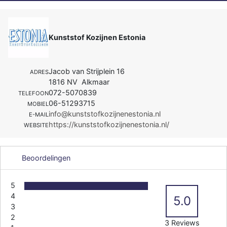
Kunststof Kozijnen Estonia
Jacob van Strijplein 16
ADRES
1816 NV Alkmaar
072-5070839
TELEFOON
06-51293715
MOBIEL
info@kunststofkozijnenestonia.nl
E-MAIL
https://kunststofkozijnenestonia.nl/
WEBSITE
Beoordelingen
5
4
5.0
3
2
3 Reviews