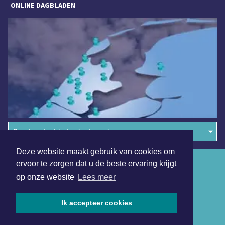
ONLINE DAGBLADEN
Overige dagbladen in de regio
Deze website maakt gebruik van cookies om
Algemene voorwaarden
ervoor te zorgen dat u de beste ervaring krijgt
op onze website
Lees meer
Disclaimer
Privacy Statement
Ik accepteer cookies
Copyright (c) 2026 | Bloemendaalsdagblad.nl - Alle rechten