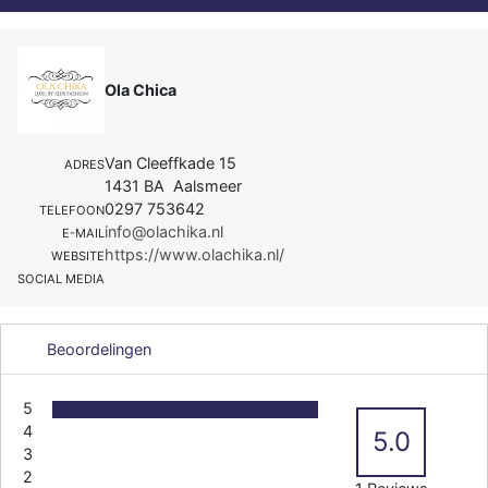
Ola Chica
Van Cleeffkade 15
ADRES
1431 BA Aalsmeer
0297 753642
TELEFOON
info@olachika.nl
E-MAIL
https://www.olachika.nl/
WEBSITE
SOCIAL MEDIA
Beoordelingen
5
4
5.0
3
2