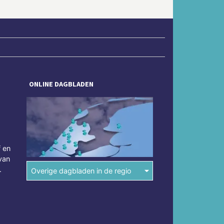
ONLINE DAGBLADEN
f en
van
.
Overige dagbladen in de regio