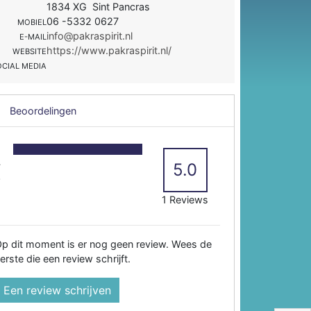
1834 XG Sint Pancras
06 -5332 0627
MOBIEL
info@pakraspirit.nl
E-MAIL
https://www.pakraspirit.nl/
WEBSITE
OCIAL MEDIA
Beoordelingen
5
4
5.0
3
2
1 Reviews
p dit moment is er nog geen review. Wees de
erste die een review schrijft.
Een review schrijven