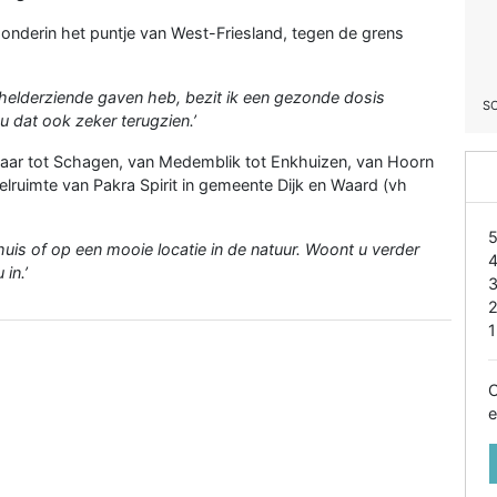
gt onderin het puntje van West-Friesland, tegen de grens
helderziende gaven heb, bezit ik een gezonde dosis
S
u dat ook zeker terugzien.’
maar tot Schagen, van Medemblik tot Enkhuizen, van Hoorn
ruimte van Pakra Spirit in gemeente Dijk en Waard (vh
huis of op een mooie locatie in de natuur. Woont u verder
in.’
1
O
e