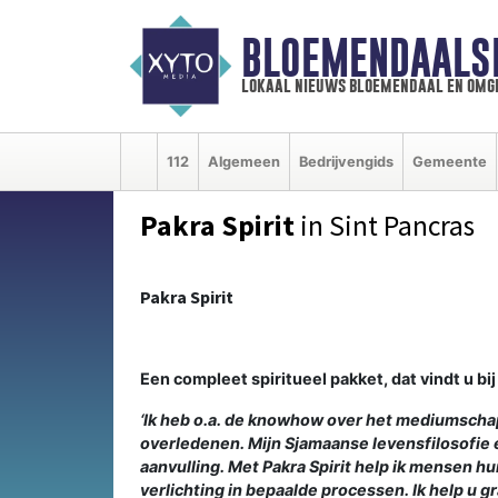
BLOEMENDAALS
lokaal nieuws bloemendaal en omg
112
Algemeen
Bedrijvengids
Gemeente
Pakra Spirit
in Sint Pancras
Pakra Spirit
Een compleet spiritueel pakket, dat vindt u bij
‘Ik heb o.a. de knowhow over het mediumschap
overledenen. Mijn Sjamaanse levensfilosofie
aanvulling. Met Pakra Spirit help ik mensen h
verlichting in bepaalde processen. Ik help u g