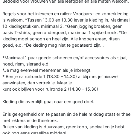
Bedoeld voor vrouwen van alle leeftijden en alle maten welkom.
Regels voor het inleveren en ruilen: Voorjaars- en zomerkleding
is welkom. *Tussen 13.00 en 13.30 lever je kleding in. Maximaal
10 kledingstukken, minimaal 3. *Geen joggingbroeken, geen
basis T-shirts, geen ondergoed, maximaal 1 spijkerbroek. *De
kleding moet schoon en heel zijn. Alle knopen eraan, ritsen
goed, e.d. *De kleding mag niet te gedateerd zijn…
*Maximaal 1 paar goede schoenen en/of accessoires als sjaal,
hoed, riem, sieraad e.d.
*Je mag evenveel meenemen als je inbrengt.
* Ben je na ruilronde 1 (13.30 – 14.30) al blij met je ‘nieuwe’
aanwinsten, dan vertrek je. Maar je
kunt ook blijven voor ruilronde 2 (14.30 – 15.30)
Kleding die overblijft gaat naar een goed doel.
Er is gelegenheid om te passen én de hele middag staat er thee
met lekkers in de theehoek.
Ruilen van kleding is duurzaam, goedkoop, sociaal en je hebt
ook nog eens gezellige middag!