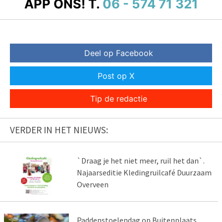
APP ONS!
T.
06 - 574 71 321
Deel op Facebook
Post op X
Tip de redactie
VERDER IN HET NIEUWS:
`Draag je het niet meer, ruil het dan`.
Najaarseditie Kledingruilcafé Duurzaam
Overveen
Paddenstoelendag op Buitenplaats