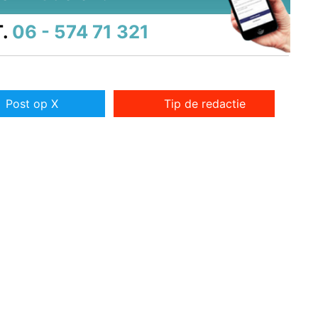
.
06 - 574 71 321
Post op X
Tip de redactie