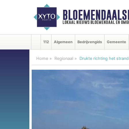
BLOEMENDAALS
lokaal nieuws bloemendaal en omg
112
Algemeen
Bedrijvengids
Gemeente
Home
Regionaal
Drukte richting het stra