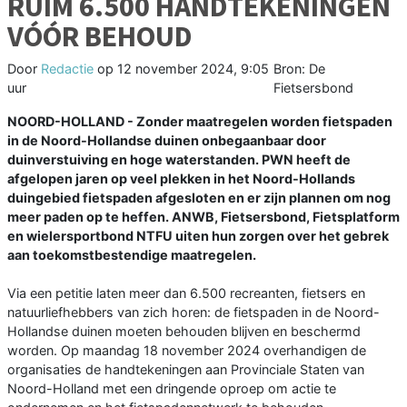
RUIM 6.500 HANDTEKENINGEN
VÓÓR BEHOUD
Door
Redactie
op
12 november 2024, 9:05
Bron: De
uur
Fietsersbond
NOORD-HOLLAND - Zonder maatregelen worden fietspaden
in de Noord-Hollandse duinen onbegaanbaar door
duinverstuiving en hoge waterstanden. PWN heeft de
afgelopen jaren op veel plekken in het Noord-Hollands
duingebied fietspaden afgesloten en er zijn plannen om nog
meer paden op te heffen. ANWB, Fietsersbond, Fietsplatform
en wielersportbond NTFU uiten hun zorgen over het gebrek
aan toekomstbestendige maatregelen.
Via een petitie laten meer dan 6.500 recreanten, fietsers en
natuurliefhebbers van zich horen: de fietspaden in de Noord-
Hollandse duinen moeten behouden blijven en beschermd
worden. Op maandag 18 november 2024 overhandigen de
organisaties de handtekeningen aan Provinciale Staten van
Noord-Holland met een dringende oproep om actie te