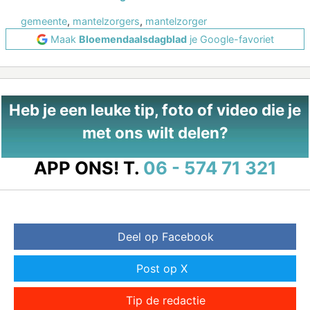
gemeente
,
mantelzorgers
,
mantelzorger
Maak
Bloemendaalsdagblad
je Google-favoriet
Heb je een leuke tip, foto of video die je
met ons wilt delen?
APP ONS!
T.
06 - 574 71 321
Deel op Facebook
Post op X
Tip de redactie