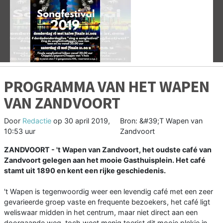
Vorige
V
PROGRAMMA VAN HET WAPEN
VAN ZANDVOORT
Door
Redactie
op
30 april 2019,
Bron: &#39;T Wapen van
10:53 uur
Zandvoort
ZANDVOORT - 't Wapen van Zandvoort, het oudste café van
Zandvoort gelegen aan het mooie Gasthuisplein. Het café
stamt uit 1890 en kent een rijke geschiedenis.
't Wapen is tegenwoordig weer een levendig café met een zeer
gevarieerde groep vaste en frequente bezoekers, het café ligt
weliswaar midden in het centrum, maar niet direct aan een
doorgaande weg, toch weet menig toerist dit mooie plekje in