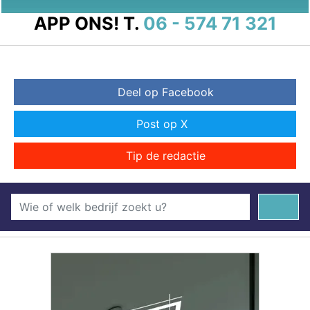
APP ONS!
T.
06 - 574 71 321
Deel op Facebook
Post op X
Tip de redactie