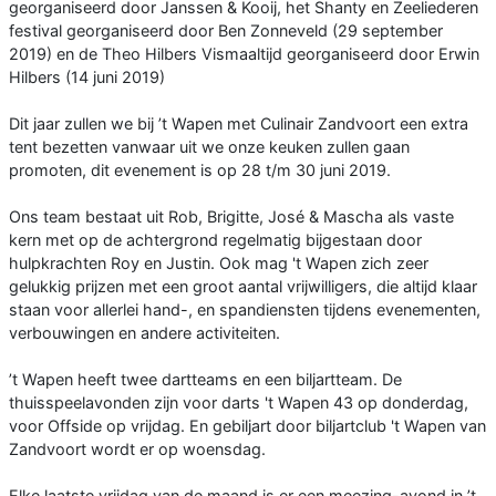
georganiseerd door Janssen & Kooij, het Shanty en Zeeliederen
festival georganiseerd door Ben Zonneveld (29 september
2019) en de Theo Hilbers Vismaaltijd georganiseerd door Erwin
Hilbers (14 juni 2019)
Dit jaar zullen we bij ’t Wapen met Culinair Zandvoort een extra
tent bezetten vanwaar uit we onze keuken zullen gaan
promoten, dit evenement is op 28 t/m 30 juni 2019.
Ons team bestaat uit Rob, Brigitte, José & Mascha als vaste
kern met op de achtergrond regelmatig bijgestaan door
hulpkrachten Roy en Justin. Ook mag 't Wapen zich zeer
gelukkig prijzen met een groot aantal vrijwilligers, die altijd klaar
staan voor allerlei hand-, en spandiensten tijdens evenementen,
verbouwingen en andere activiteiten.
’t Wapen heeft twee dartteams en een biljartteam. De
thuisspeelavonden zijn voor darts 't Wapen 43 op donderdag,
voor Offside op vrijdag. En gebiljart door biljartclub 't Wapen van
Zandvoort wordt er op woensdag.
Elke laatste vrijdag van de maand is er een meezing-avond in ’t