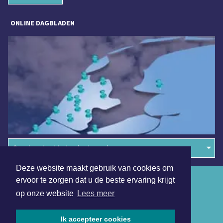
ONLINE DAGBLADEN
Overige dagbladen in de regio
Deze website maakt gebruik van cookies om
Algemene voorwaarden
ervoor te zorgen dat u de beste ervaring krijgt
op onze website
Lees meer
Disclaimer
Privacy Statement
Ik accepteer cookies