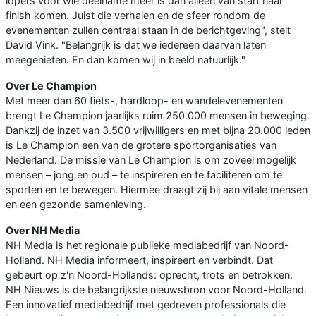
lopers voor wie deelname meer is dan alleen van start naar
finish komen. Juist die verhalen en de sfeer rondom de
evenementen zullen centraal staan in de berichtgeving", stelt
David Vink. "Belangrijk is dat we iedereen daarvan laten
meegenieten. En dan komen wij in beeld natuurlijk."
Over Le Champion
Met meer dan 60 fiets-, hardloop- en wandelevenementen
brengt Le Champion jaarlijks ruim 250.000 mensen in beweging.
Dankzij de inzet van 3.500 vrijwilligers en met bijna 20.000 leden
is Le Champion een van de grotere sportorganisaties van
Nederland. De missie van Le Champion is om zoveel mogelijk
mensen – jong en oud – te inspireren en te faciliteren om te
sporten en te bewegen. Hiermee draagt zij bij aan vitale mensen
en een gezonde samenleving.
Over NH Media
NH Media is het regionale publieke mediabedrijf van Noord-
Holland. NH Media informeert, inspireert en verbindt. Dat
gebeurt op z'n Noord-Hollands: oprecht, trots en betrokken.
NH Nieuws is de belangrijkste nieuwsbron voor Noord-Holland.
Een innovatief mediabedrijf met gedreven professionals die