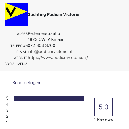
Stichting Podium Victorie
Pettemerstraat 5
ADRES
1823 CW Alkmaar
072 303 3700
TELEFOON
info@podiumvictorie.nl
E-MAIL
https://www.podiumvictorie.nl/
WEBSITE
SOCIAL MEDIA
Beoordelingen
5
4
5.0
3
2
1 Reviews
1