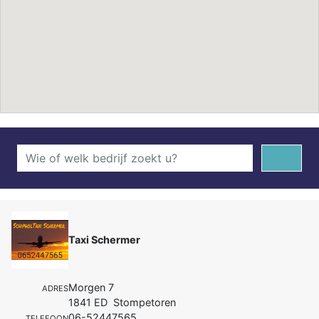
Taxi Schermer
Morgen 7
ADRES
1841 ED Stompetoren
06-52447565
TELEFOON