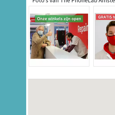
Foto's van The PhoneLab Amst