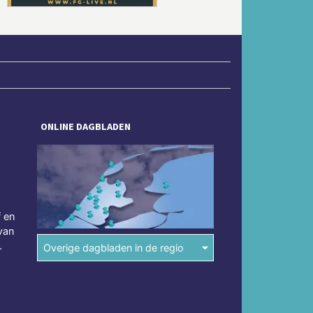
ONLINE DAGBLADEN
f en
van
.
Overige dagbladen in de regio