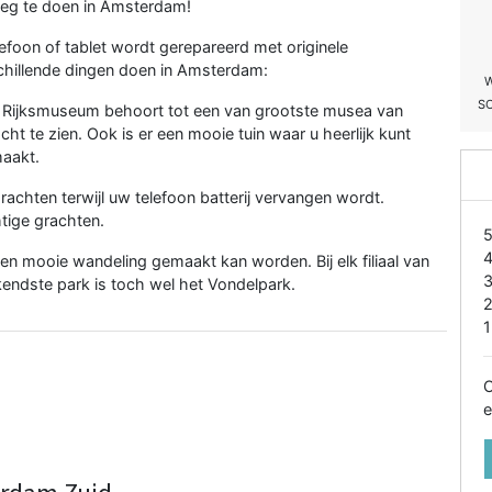
noeg te doen in Amsterdam!
lefoon
of tablet wordt gerepareerd met originele
schillende dingen doen in Amsterdam:
W
S
 Rijksmuseum behoort tot een van grootste musea van
 te zien. Ook is er een mooie tuin waar u heerlijk kunt
maakt.
achten terwijl uw telefoon
batterij vervangen
wordt.
tige grachten.
n mooie wandeling gemaakt kan worden. Bij elk filiaal van
endste park is toch wel het Vondelpark.
1
O
e