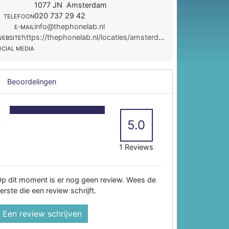
1077 JN Amsterdam
020 737 29 42
TELEFOON
info@thephonelab.nl
E-MAIL
https://thephonelab.nl/locaties/amsterdam/beethovenstraat/
EBSITE
OCIAL MEDIA
Beoordelingen
5
4
5.0
3
2
1 Reviews
p dit moment is er nog geen review. Wees de
erste die een review schrijft.
Een review schrijven