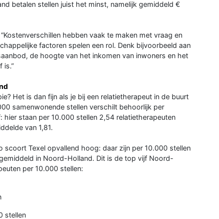
land betalen stellen juist het minst, namelijk gemiddeld €
: “Kostenverschillen hebben vaak te maken met vraag en
ppelijke factoren spelen een rol. Denk bijvoorbeeld aan
ngsaanbod, de hoogte van het inkomen van inwoners en het
 is.”
and
ie? Het is dan fijn als je bij een relatietherapeut in de buurt
.000 samenwonende stellen verschilt behoorlijk per
: hier staan per 10.000 stellen 2,54 relatietherapeuten
iddelde van 1,81.
o scoort Texel opvallend hoog: daar zijn per 10.000 stellen
s gemiddeld in Noord-Holland. Dit is de top vijf Noord-
euten per 10.000 stellen:
n
 stellen