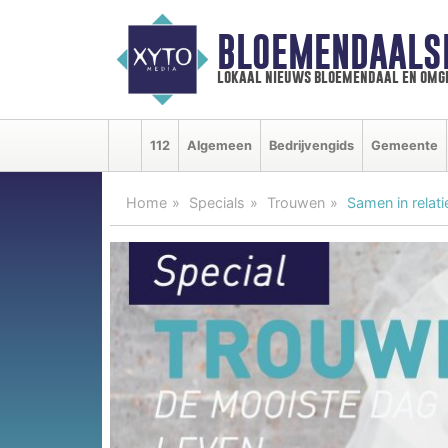
BLOEMENDAALS
lokaal nieuws bloemendaal en omg
112
Algemeen
Bedrijvengids
Gemeente
Home
Specials
Trouwen
Samen in relati