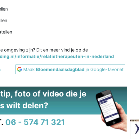
llen
llen
tellen
de omgeving zijn? Dit en meer vind je op de
ing.nl/informatie/relatietherapeuten-in-nederland
n
Maak
Bloemendaalsdagblad
je Google-favoriet
ip, foto of video die je
s wilt delen?
.
06 - 574 71 321