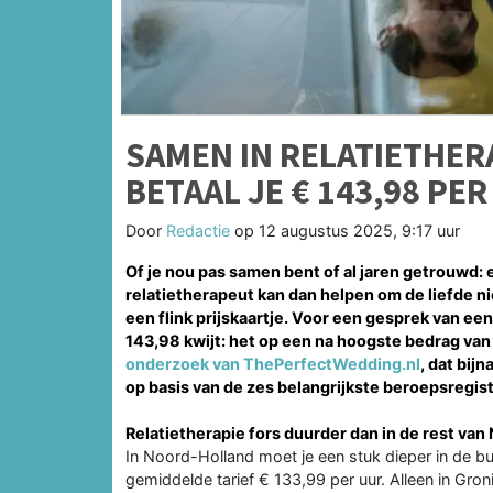
SAMEN IN RELATIETHER
BETAAL JE € 143,98 PE
Door
Redactie
op
12 augustus 2025, 9:17 uur
Of je nou pas samen bent of al jaren getrouwd: 
relatietherapeut kan dan helpen om de liefde ni
een flink prijskaartje. Voor een gesprek van e
143,98 kwijt: het op een na hoogste bedrag van a
onderzoek van ThePerfectWedding.nl
, dat bij
op basis van de zes belangrijkste beroepsregist
Relatietherapie fors duurder dan in de rest van
In Noord-Holland moet je een stuk dieper in de bui
gemiddelde tarief € 133,99 per uur. Alleen in Gr