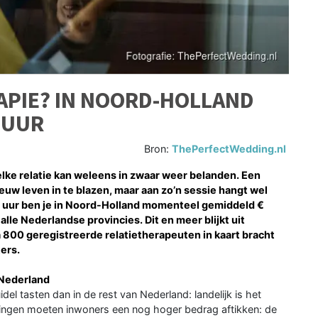
APIE? IN NOORD-HOLLAND
R UUR
Bron:
ThePerfectWedding.nl
elke relatie kan weleens in zwaar weer belanden. Een
euw leven in te blazen, maar aan zo’n sessie hangt wel
en uur ben je in Noord-Holland momenteel gemiddeld €
lle Nederlandse provincies. Dit en meer blijkt uit
na 800 geregistreerde relatietherapeuten in kaart bracht
ers.
 Nederland
del tasten dan in de rest van Nederland: landelijk is het
oningen moeten inwoners een nog hoger bedrag aftikken: de