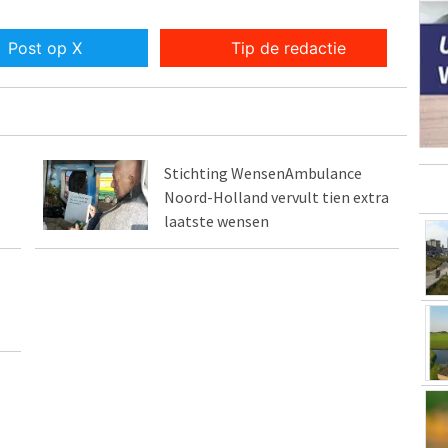
Post op X
Tip de redactie
Stichting WensenAmbulance
Noord-Holland vervult tien extra
laatste wensen