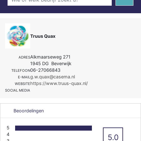
Truus Quax
Alkmaarseweg 271
ADRES
1945 DG Beverwijk
06-27066843
TELEFOON
g.w.quax@casema.nl
E-MAIL
https://www.truus-quax.nl/
WEBSITE
SOCIAL MEDIA
Beoordelingen
5
4
5.0
3