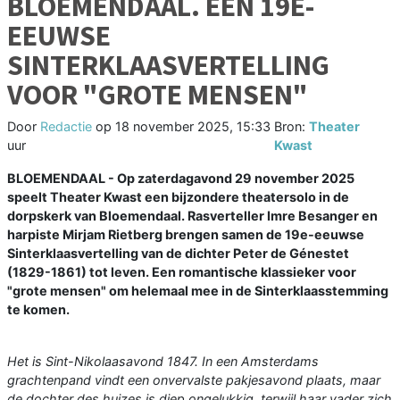
BLOEMENDAAL. EEN 19E-
EEUWSE
SINTERKLAASVERTELLING
VOOR "GROTE MENSEN"
Door
Redactie
op
18 november 2025, 15:33
Bron:
Theater
uur
Kwast
BLOEMENDAAL - Op zaterdagavond 29 november 2025
speelt Theater Kwast een bijzondere theatersolo in de
dorpskerk van Bloemendaal. Rasverteller Imre Besanger en
harpiste Mirjam Rietberg brengen samen de 19e-eeuwse
Sinterklaasvertelling van de dichter Peter de Génestet
(1829-1861) tot leven. Een romantische klassieker voor
"grote mensen" om helemaal mee in de Sinterklaasstemming
te komen.
Het is Sint-Nikolaasavond 1847. In een Amsterdams
grachtenpand vindt een onvervalste pakjesavond plaats, maar
de dochter des huizes is diep ongelukkig, terwijl haar vader zich