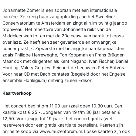
Johannette Zomer is een sopraan met een internationale
carrière. Ze kreeg haar zangopleiding aan het Sweelinck
Conservatorium te Amsterdam en zingt al ruim twintig jaar op
topniveau. Het repertoire van Johannette reikt van de
Middeleeuwen tot en met de 20e eeuw, van barok tot cross-
over jazz. Ze heeft een zeer gevarieerde en omvangrijke
concertpraktijk. Zij werkte met belangrijke barokspecialisten
zoals Philippe Herreweghe, Ton Koopman en Frans Brüggen.
Maar ook met dirigenten als Kent Nagano, Ivan Fischer, Daniel
Harding, Valery Gergiev, Reinbert de Leeuw en Peter Eötvös.
Voor haar CD met Bach cantates (begeleid door het Engelse
ensemble Florilegium) ontving zij een Edison.
Kaartverkoop
Het concert begint om 11.00 uur (zaal open 10.30 uur). Een
kaartje kost € 25,-. Jongeren van 19 t/m 30 jaar betalen €
12,50. Voor jeugd tot 19 jaar is het concert gratis (wel
reserveren door een gratis kaartje te bestellen). Kaarten zijn
online te koop via www.muzenforum.nl. Losse kaarten zijn ook