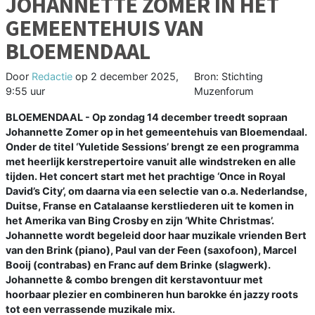
JOHANNETTE ZOMER IN HET
GEMEENTEHUIS VAN
BLOEMENDAAL
Door
Redactie
op
2 december 2025,
Bron: Stichting
9:55 uur
Muzenforum
BLOEMENDAAL - Op zondag 14 december treedt sopraan
Johannette Zomer op in het gemeentehuis van Bloemendaal.
Onder de titel ‘Yuletide Sessions’ brengt ze een programma
met heerlijk kerstrepertoire vanuit alle windstreken en alle
tijden. Het concert start met het prachtige ‘Once in Royal
David’s City’, om daarna via een selectie van o.a. Nederlandse,
Duitse, Franse en Catalaanse kerstliederen uit te komen in
het Amerika van Bing Crosby en zijn ‘White Christmas’.
Johannette wordt begeleid door haar muzikale vrienden Bert
van den Brink (piano), Paul van der Feen (saxofoon), Marcel
Booij (contrabas) en Franc auf dem Brinke (slagwerk).
Johannette & combo brengen dit kerstavontuur met
hoorbaar plezier en combineren hun barokke én jazzy roots
tot een verrassende muzikale mix.