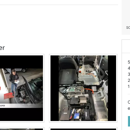
S
er
1
O
e