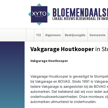
BLOEMENDAALS
lokaal nieuws bloemendaal en omg
112
Algemeen
Bedrijvengids
Gemeente
Vakgarage Houtkooper
in S
Vakgarage Houtkooper
Vakgarage Houtkooper is gevestigd te Stompetor
bij Vakgarage en BOVAG. Sinds 1991 is Vakgarag
Iedere Vakgarage is aangesloten bij de BOVAG e
automerken. Dat betekend dat wij voor ieder au
onderhoudswerkzaamheden. Onze monteurs zijn 
automerken uitmuntend te onderhouden.