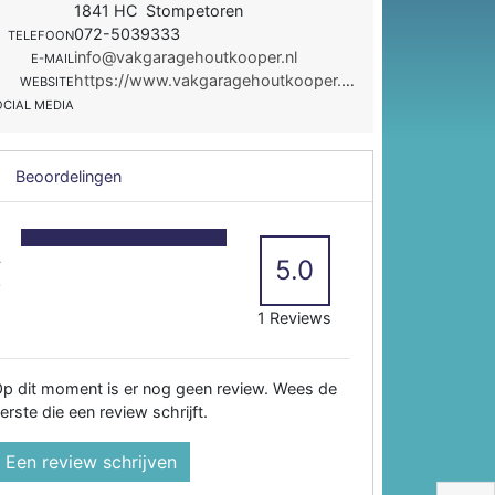
1841 HC Stompetoren
072-5039333
TELEFOON
info@vakgaragehoutkooper.nl
E-MAIL
https://www.vakgaragehoutkooper.nl/
WEBSITE
OCIAL MEDIA
Beoordelingen
5
4
5.0
3
2
1 Reviews
p dit moment is er nog geen review. Wees de
erste die een review schrijft.
Een review schrijven