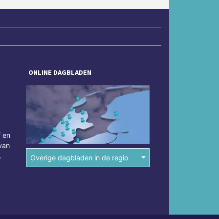
ONLINE DAGBLADEN
f en
van
.
Overige dagbladen in de regio