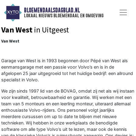
BLOEMENDAALSDAGBLAD.NL
lokaal nieuws bloemendaal en omgeving
Van West
in Uitgeest
Van West
Garage van West is in 1993 begonnen door Pépé van West als
eenmansgarage met een passie voor Volvo’s en is in de
afgelopen 25 jaar uitgegroeid tot het huidige bedrijf: een allround
specialist in Volvo.
We zijn sinds 1997 lid van de BOVAG, omdat zij net als wij instaan
voor kwaliteit, betrouwbaarheid en garantie. Wij werken met een
team van 5 monteurs en een leerling monteur, uiteraard allemaal
enthousiaste Volvo-rijders. Ons personeel volgt jaarlijks
meerdere cursussen om up to date te blijven met nieuwe
technieken. Wij hebben in onze werkplaats de benodigde
software om alle type Volvo’s uit te lezen, maar ook de kennis
van de klassieke Volvo’s is ruimschoots aanwezig. Ons devies is: