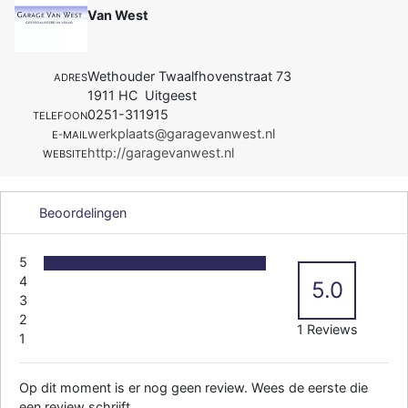
Van West
Wethouder Twaalfhovenstraat 73
ADRES
1911 HC Uitgeest
0251-311915
TELEFOON
werkplaats@garagevanwest.nl
E-MAIL
http://garagevanwest.nl
WEBSITE
Beoordelingen
5
4
5.0
3
2
1 Reviews
1
Op dit moment is er nog geen review. Wees de eerste die
een review schrijft.