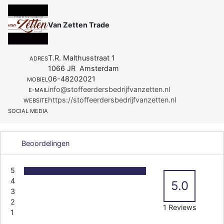
Van Zetten Trade
T.R. Malthusstraat 1
ADRES
1066 JR Amsterdam
06-48202021
MOBIEL
info@stoffeerdersbedrijfvanzetten.nl
E-MAIL
https://stoffeerdersbedrijfvanzetten.nl
WEBSITE
SOCIAL MEDIA
Beoordelingen
5
4
5.0
3
2
1 Reviews
1