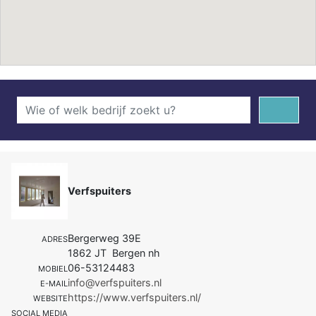
Verfspuiters
Bergerweg 39E
ADRES
1862 JT Bergen nh
06-53124483
MOBIEL
info@verfspuiters.nl
E-MAIL
https://www.verfspuiters.nl/
WEBSITE
SOCIAL MEDIA