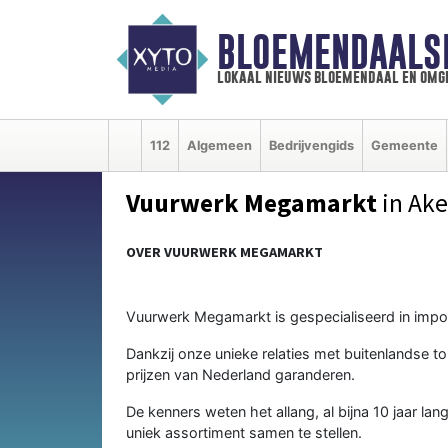
BLOEMENDAALS
lokaal nieuws bloemendaal en omg
112
Algemeen
Bedrijvengids
Gemeente
Vuurwerk Megamarkt
in Ake
OVER VUURWERK MEGAMARKT
Vuurwerk Megamarkt is gespecialiseerd in impor
Dankzij onze unieke relaties met buitenlandse t
prijzen van Nederland garanderen.
De kenners weten het allang, al bijna 10 jaar l
uniek assortiment samen te stellen.