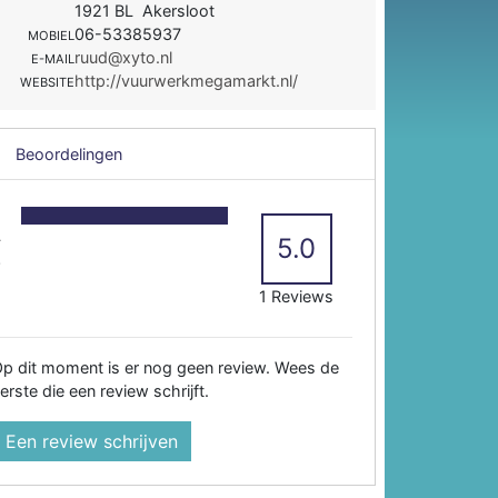
1921 BL Akersloot
06-53385937
MOBIEL
ruud@xyto.nl
E-MAIL
http://vuurwerkmegamarkt.nl/
WEBSITE
Beoordelingen
5
4
5.0
3
2
1 Reviews
p dit moment is er nog geen review. Wees de
erste die een review schrijft.
Een review schrijven