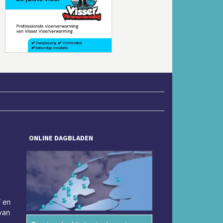
Volgende
ONLINE DAGBLADEN
f en
van
.