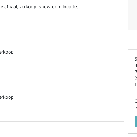
nze afhaal, verkoop, showroom locaties.
verkoop
1
verkoop
O
e