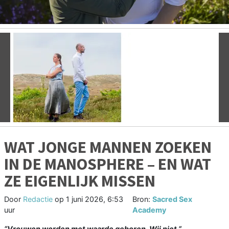
Vorige
V
WAT JONGE MANNEN ZOEKEN
IN DE MANOSPHERE – EN WAT
ZE EIGENLIJK MISSEN
Door
Redactie
op
1 juni 2026, 6:53
Bron:
Sacred Sex
uur
Academy
“Vrouwen worden met waarde geboren. Wij niet.”