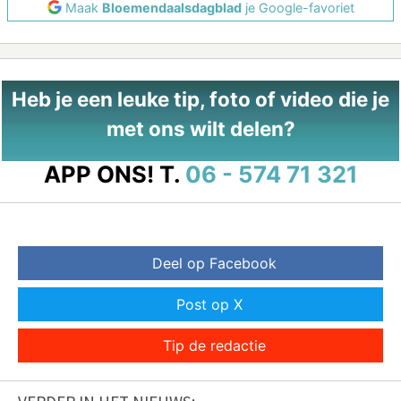
Maak
Bloemendaalsdagblad
je Google-favoriet
Heb je een leuke tip, foto of video die je
met ons wilt delen?
APP ONS!
T.
06 - 574 71 321
Deel op Facebook
Post op X
Tip de redactie