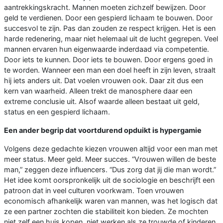
aantrekkingskracht. Mannen moeten zichzelf bewijzen. Door
geld te verdienen. Door een gespierd lichaam te bouwen. Door
succesvol te zijn. Pas dan zouden ze respect krijgen. Het is een
harde redenering, maar niet helemaal uit de lucht gegrepen. Veel
mannen ervaren hun eigenwaarde inderdaad via competentie.
Door iets te kunnen. Door iets te bouwen. Door ergens goed in
te worden. Wanneer een man een doel heeft in zijn leven, straalt
hij iets anders uit. Dat voelen vrouwen ook. Daar zit dus een
kern van waarheid. Alleen trekt de manosphere daar een
extreme conclusie uit. Alsof waarde alleen bestaat uit geld,
status en een gespierd lichaam.
Een ander begrip dat voortdurend opduikt is hypergamie
Volgens deze gedachte kiezen vrouwen altijd voor een man met
meer status. Meer geld. Meer succes. “Vrouwen willen de beste
man,” zeggen deze influencers. “Dus zorg dat jij die man wordt.”
Het idee komt oorspronkelijk uit de sociologie en beschrijft een
patroon dat in veel culturen voorkwam. Toen vrouwen
economisch afhankelijk waren van mannen, was het logisch dat
ze een partner zochten die stabiliteit kon bieden. Ze mochten
niet zelf een huis kopen, niet werken als ze trouwde of kinderen