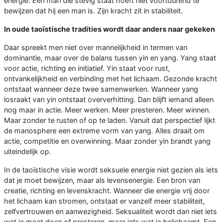
energie. Een man die stevig staat hoeft niet voortdurend te
bewijzen dat hij een man is. Zijn kracht zit in stabiliteit.
In oude taoïstische tradities wordt daar anders naar gekeken
Daar spreekt men niet over mannelijkheid in termen van
dominantie, maar over de balans tussen yin en yang. Yang staat
voor actie, richting en initiatief. Yin staat voor rust,
ontvankelijkheid en verbinding met het lichaam. Gezonde kracht
ontstaat wanneer deze twee samenwerken. Wanneer yang
losraakt van yin ontstaat oververhitting. Dan blijft iemand alleen
nog maar in actie. Meer werken. Meer presteren. Meer winnen.
Maar zonder te rusten of op te laden. Vanuit dat perspectief lijkt
de manosphere een extreme vorm van yang. Alles draait om
actie, competitie en overwinning. Maar zonder yin brandt yang
uiteindelijk op.
In de taoïstische visie wordt seksuele energie niet gezien als iets
dat je moet bewijzen, maar als levensenergie. Een bron van
creatie, richting en levenskracht. Wanneer die energie vrij door
het lichaam kan stromen, ontstaat er vanzelf meer stabiliteit,
zelfvertrouwen en aanwezigheid. Seksualiteit wordt dan niet iets
wat je moet doen of presteren, maar iets wat je belichaamt. Een