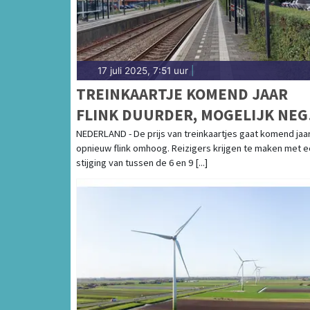
17 juli 2025, 7:51 uur
|
TREINKAARTJE KOMEND JAAR
FLINK DUURDER, MOGELIJK NE
PROCENT ERBIJ
NEDERLAND - De prijs van treinkaartjes gaat komend jaa
opnieuw flink omhoog. Reizigers krijgen te maken met 
stijging van tussen de 6 en 9 [...]