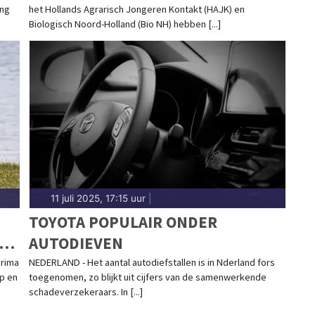
ing
het Hollands Agrarisch Jongeren Kontakt (HAJK) en
NATUURHERSTEL
Biologisch Noord-Holland (Bio NH) hebben [...]
11 juli 2025, 17:15 uur
|
TOYOTA POPULAIR ONDER
AUTODIEVEN
prima
NEDERLAND - Het aantal autodiefstallen is in Nderland fors
p en
toegenomen, zo blijkt uit cijfers van de samenwerkende
schadeverzekeraars. In [...]