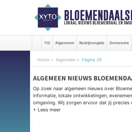
BLOEMENDAALS
lokaal nieuws bloemendaal en omg
112
Algemeen
Bedrijvengids
Gemeente
Home
Algemeen
Pagina 26
ALGEMEEN NIEUWS BLOEMENDA
Op zoek naar algemeen nieuws over Bloeme
informatie, lokale ontwikkelingen, eveneme
omgeving. Wij zorgen ervoor dat jij precies 
PRAKTISCHE INFORMATIE BLOE
Van werkzaamheden op de N201 en de Zand