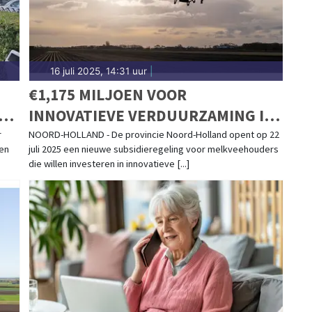
16 juli 2025, 14:31 uur
|
€1,175 MILJOEN VOOR
GEN
INNOVATIEVE VERDUURZAMING IN
DE MELKVEEHOUDERIJ
r
NOORD-HOLLAND - De provincie Noord-Holland opent op 22
een
juli 2025 een nieuwe subsidieregeling voor melkveehouders
die willen investeren in innovatieve [...]