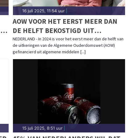
16 juli 2025, 11:54 uur
|
AOW VOOR HET EERST MEER DAN
-
DE HELFT BEKOSTIGD UIT
BELASTINGGELD
NEDERLAND - In 2024 is voor het eerst meer dan de helft van
de uitkeringen van de Algemene Ouderdomswet (AOW)
gefinancierd uit algemene middelen [...]
15 juli 2025, 8:51 uur
|