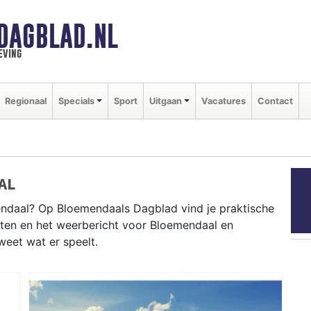
DAGBLAD.NL
eving
Regionaal
Specials
Sport
Uitgaan
Vacatures
Contact
AL
ndaal? Op Bloemendaals Dagblad vind je praktische
nten en het weerbericht voor Bloemendaal en
weet wat er speelt.
MENDAAL
voortselaan tot evenementen aan Bloemendaal aan