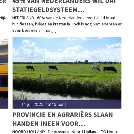
ER
45% VAN NEDERLANDERS WIL DAT
STATIEGELDSYSTEEM
GEBRUIKSVRIENDELIJKER WORDT
lijk
NEDERLAND - 68% van de Nederlanders levert altijd braaf
hun flessen, blikjes en kratten in. Toch is nog niet iedereen er
even bedreven in. Zo [...]
14 juli 2025, 15:45 uur
|
P
PROVINCIE EN AGRARIËRS SLAAN
HANDEN INEEN VOOR
STIKSTOFAANPAK EN
NOORD-HOLLAND - De provincie Noord-Holland, LTO Noord,