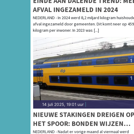
EINDE AAN DALENDE TREND: ME
AFVAL INGEZAMELD IN 2024
NEDERLAND - In 2024 werd 8,2 miljard kilogram huishoude
afval ingezameld door gemeenten. Dit komt neer op 459
kilogram per inwoner. In 2023 was [...]
14 juli 2025, 19:01 uur
|
NIEUWE STAKINGEN DREIGEN O
HET SPOOR: BONDEN WIJZEN
EINDAANBOD NS AF
NEDERLAND - Nadat er vorige maand al viermaal werd