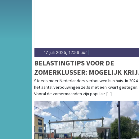
Zee en het weersbericht voor de Noord-Holl
17 juli 2025, 12:56 uur
|
BELASTINGTIPS VOOR DE
ZOMERKLUSSER: MOGELIJK KRIJ
JE GELD TERUG
Steeds meer Nederlanders verbouwen hun huis. In 2024 
het aantal verbouwingen zelfs met een kwart gestegen.
Vooral de zomermaanden zijn populair [...]