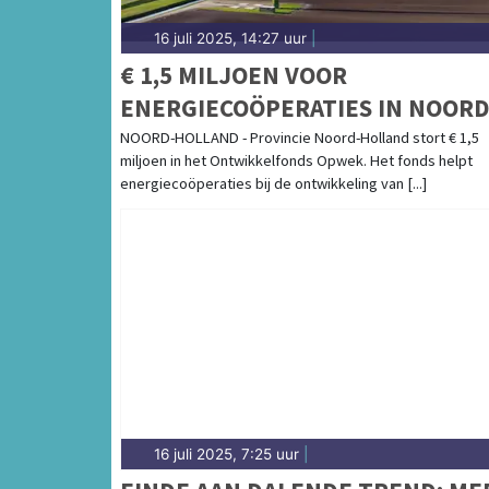
16 juli 2025, 14:27 uur
|
€ 1,5 MILJOEN VOOR
ENERGIECOÖPERATIES IN NOORD
HOLLAND
NOORD-HOLLAND - Provincie Noord-Holland stort € 1,5
miljoen in het Ontwikkelfonds Opwek. Het fonds helpt
energiecoöperaties bij de ontwikkeling van [...]
16 juli 2025, 7:25 uur
|