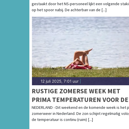
gestaakt door het NS-personeel lijkt een volgende stak
op het spoor nabij. De achterban van de [...]
12 juli 2025, 7:01 uur
|
RUSTIGE ZOMERSE WEEK MET
PRIMA TEMPERATUREN VOOR DE
BOEG
NEDERLAND - Dit weekend en de komende week is het 
zomerweer in Nederland. De zon schijnt regelmatig volo
de temperatuur is continu (ruim) [...]