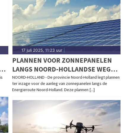
andse kuststreek.
17 juli 2025, 11:23 uur
|
PLANNEN VOOR ZONNEPANELEN
G
LANGS NOORD-HOLLANDSE WEGEN
TER INZAGE
is
NOORD-HOLLAND - De provincie Noord-Holland legt plannen
ter inzage voor de aanleg van zonnepanelen langs de
Energieroute Noord-Holland. Deze plannen [...]