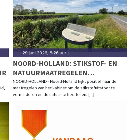
andse kuststreek.
29 juni 2026, 8:26 uur
|
NOORD-HOLLAND: STIKSTOF- EN
UR
NATUURMAATREGELEN
DUIDELIJKE STAP VOORUIT
NOORD-HOLLAND - Noord-Holland kijkt positief naar de
id,
maatregelen van het kabinet om de stikstofuitstoot te
verminderen en de natuur te herstellen. [...]