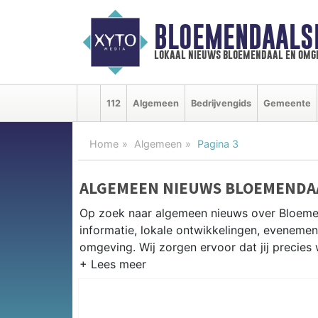
BLOEMENDAALS
lokaal nieuws bloemendaal en omg
112
Algemeen
Bedrijvengids
Gemeente
Home
Algemeen
Pagina 3
ALGEMEEN NIEUWS BLOEMENDA
Op zoek naar algemeen nieuws over Bloeme
informatie, lokale ontwikkelingen, eveneme
omgeving. Wij zorgen ervoor dat jij precies 
PRAKTISCHE INFORMATIE BLOE
Van werkzaamheden op de N201 en de Zand