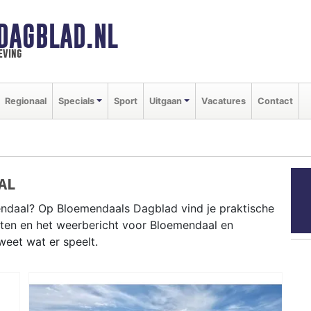
DAGBLAD.NL
eving
Regionaal
Specials
Sport
Uitgaan
Vacatures
Contact
AL
ndaal? Op Bloemendaals Dagblad vind je praktische
nten en het weerbericht voor Bloemendaal en
weet wat er speelt.
MENDAAL
voortselaan tot evenementen aan Bloemendaal aan