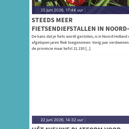
25 juni 2026, 17:44 uur
|
STEEDS MEER
FIETSENDIEFSTALLEN IN NOORD
HOLLAND: STIJGING VAN 71,0% 
De kans dat je fiets wordt gestolen, is in Noord-Holland
afgelopen jaren flink toegenomen. Vorig jaar verdwenen 
VIER JAAR
de provincie maar liefst 21.230 [...]
22 juni 2026, 14:32 uur
|