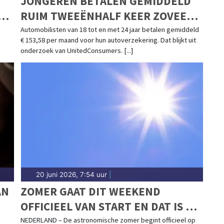
JONGEREN BETALEN GEMIDDELD
RUIM TWEEËNHALF KEER ZOVEEL
AUTOPREMIE ALS OUDEREN
Automobilisten van 18 tot en met 24 jaar betalen gemiddeld
€ 153,58 per maand voor hun autoverzekering. Dat blijkt uit
onderzoek van UnitedConsumers. [...]
20 juni 2026, 7:54 uur
|
AN
ZOMER GAAT DIT WEEKEND
OFFICIEEL VAN START EN DAT IS TE
MERKEN
NEDERLAND – De astronomische zomer begint officieel op