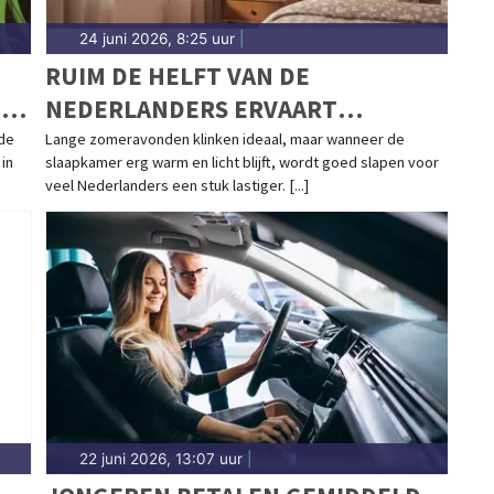
24 juni 2026, 8:25 uur
|
RUIM DE HELFT VAN DE
-
NEDERLANDERS ERVAART
IN
SLAAPKLACHTEN IN DE ZOMER
 de
Lange zomeravonden klinken ideaal, maar wanneer de
in
slaapkamer erg warm en licht blijft, wordt goed slapen voor
veel Nederlanders een stuk lastiger. [...]
22 juni 2026, 13:07 uur
|