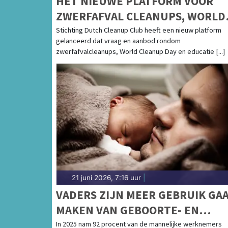
HÉT NIEUWE PLATFORM VOOR
ZWERFAFVAL CLEANUPS, WORLD
CLEANUP DAY EN EDUCATIE:
Stichting Dutch Cleanup Club heeft een nieuw platform
gelanceerd dat vraag en aanbod rondom
DUTCH CLEANUP CLUB
zwerfafvalcleanups, World Cleanup Day en educatie [...]
21 juni 2026, 7:16 uur
|
VADERS ZIJN MEER GEBRUIK GA
MAKEN VAN GEBOORTE- EN
OUDERSCHAPSVERLOF
In 2025 nam 92 procent van de mannelijke werknemers