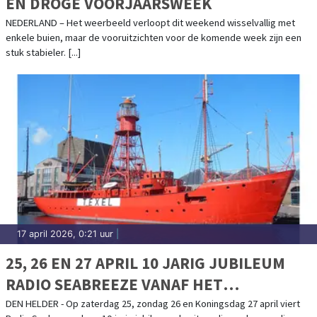
EN DROGE VOORJAARSWEEK
NEDERLAND – Het weerbeeld verloopt dit weekend wisselvallig met
enkele buien, maar de vooruitzichten voor de komende week zijn een
stuk stabieler. [...]
17 april 2026, 0:21 uur
|
25, 26 EN 27 APRIL 10 JARIG JUBILEUM
RADIO SEABREEZE VANAF HET
LICHTSCHIP TEXEL DEN HELDER
DEN HELDER - Op zaterdag 25, zondag 26 en Koningsdag 27 april viert