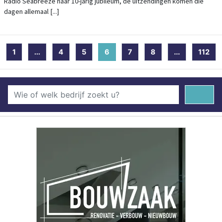
Radio Seabreeze haar 10-jarig jubileum, de uitzendingen komen die
dagen allemaal [...]
1
...
4
5
6
(current)
7
8
...
112