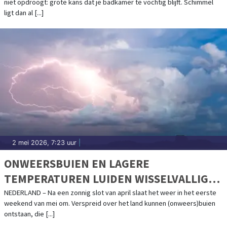
niet opdroogt: grote kans dat je badkamer te vochtig blijft. Schimmel
ligt dan al [...]
2 mei 2026, 7:23 uur
|
ONWEERSBUIEN EN LAGERE
TEMPERATUREN LUIDEN WISSELVALLIG
BEGIN VAN MEI IN
NEDERLAND – Na een zonnig slot van april slaat het weer in het eerste
weekend van mei om. Verspreid over het land kunnen (onweers)buien
ontstaan, die [...]