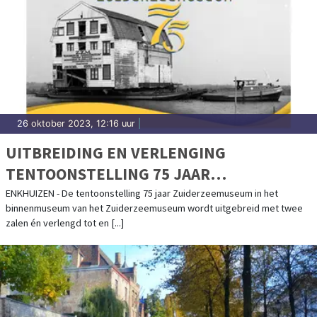
26 oktober 2023, 12:16 uur
|
UITBREIDING EN VERLENGING
TENTOONSTELLING 75 JAAR
ZUIDERZEEMUSEUM
ENKHUIZEN - De tentoonstelling 75 jaar Zuiderzeemuseum in het
binnenmuseum van het Zuiderzeemuseum wordt uitgebreid met twee
zalen én verlengd tot en [...]