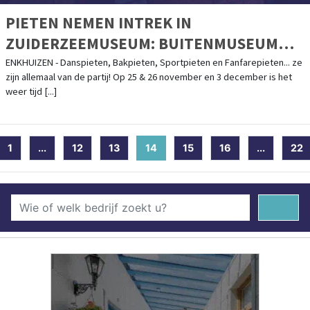
PIETEN NEMEN INTREK IN
ZUIDERZEEMUSEUM: BUITENMUSEUM
OMGEDOOPT TOT PIETENDORP
ENKHUIZEN - Danspieten, Bakpieten, Sportpieten en Fanfarepieten... ze
zijn allemaal van de partij! Op 25 & 26 november en 3 december is het
weer tijd [...]
1
...
12
13
14
(current)
15
16
...
22