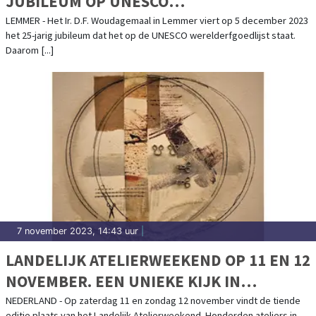
JUBILEUM OP UNESCO
WERELDERFGOEDLIJST
LEMMER - Het Ir. D.F. Woudagemaal in Lemmer viert op 5 december 2023
het 25-jarig jubileum dat het op de UNESCO werelderfgoedlijst staat.
Daarom [...]
7 november 2023, 14:43 uur
|
LANDELIJK ATELIERWEEKEND OP 11 EN 12
NOVEMBER. EEN UNIEKE KIJK IN
HONDERDEN ATELIERS DOOR HET HELE
NEDERLAND - Op zaterdag 11 en zondag 12 november vindt de tiende
editie plaats van het Landelijk Atelierweekend. Honderden ateliers in