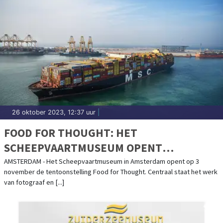
26 oktober 2023, 12:37 uur
|
FOOD FOR THOUGHT: HET
SCHEEPVAARTMUSEUM OPENT
TENTOONSTELLING OVER DE VERBORGEN
AMSTERDAM - Het Scheepvaartmuseum in Amsterdam opent op 3
november de tentoonstelling Food for Thought. Centraal staat het werk
WERELD ACHTER ONS VOEDSEL
van fotograaf en [...]