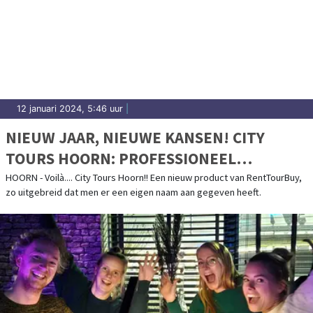
12 januari 2024, 5:46 uur
|
NIEUW JAAR, NIEUWE KANSEN! CITY
TOURS HOORN: PROFESSIONEEL
BEGELEIDE TOURS DOOR HOORN EN
HOORN - Voilà.... City Tours Hoorn!! Een nieuw product van RentTourBuy,
zo uitgebreid dat men er een eigen naam aan gegeven heeft.
WEST-FRIESLAND