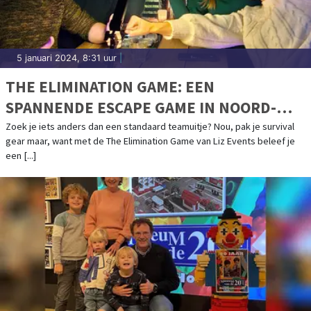
5 januari 2024, 8:31 uur
|
THE ELIMINATION GAME: EEN
SPANNENDE ESCAPE GAME IN NOORD-
HOLLAND
Zoek je iets anders dan een standaard teamuitje? Nou, pak je survival
gear maar, want met de The Elimination Game van Liz Events beleef je
een [...]