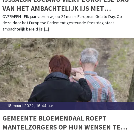
VAN HET AMBACHTELIJK IJS MET
OEKRAÏENS IJSJE VOOR GIRO 555
OVERVEEN - Elk jaar vieren wij op 24 maart European Gelato Day. Op
deze door het Europese Parlement gesteunde feestdag staat
ambachtelijk bereid ijs [...]
18 maart 2022, 16:44 uur
|
GEMEENTE BLOEMENDAAL ROEPT
MANTELZORGERS OP HUN WENSEN TE