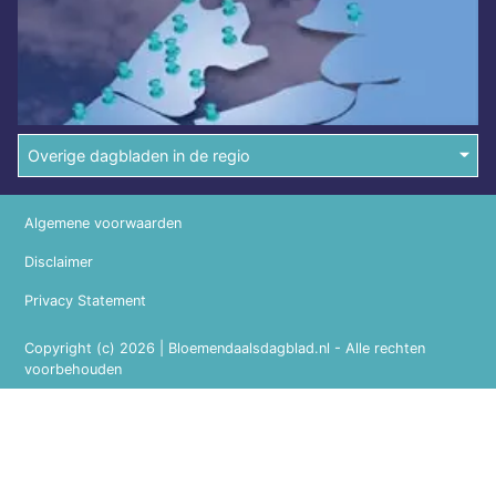
Overige dagbladen in de regio
Algemene voorwaarden
Disclaimer
Privacy Statement
Copyright (c) 2026 | Bloemendaalsdagblad.nl - Alle rechten
voorbehouden