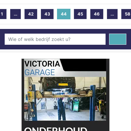
1
...
42
43
44
(current)
45
46
...
58