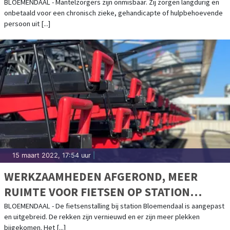
DELEN.
BLOEMENDAAL - Mantelzorgers zijn onmisbaar. Zij zorgen langdurig en
onbetaald voor een chronisch zieke, gehandicapte of hulpbehoevende
persoon uit [...]
15 maart 2022, 17:54 uur
|
WERKZAAMHEDEN AFGEROND, MEER
RUIMTE VOOR FIETSEN OP STATION
BLOEMENDAAL
BLOEMENDAAL - De fietsenstalling bij station Bloemendaal is aangepast
en uitgebreid. De rekken zijn vernieuwd en er zijn meer plekken
bijgekomen. Het [...]