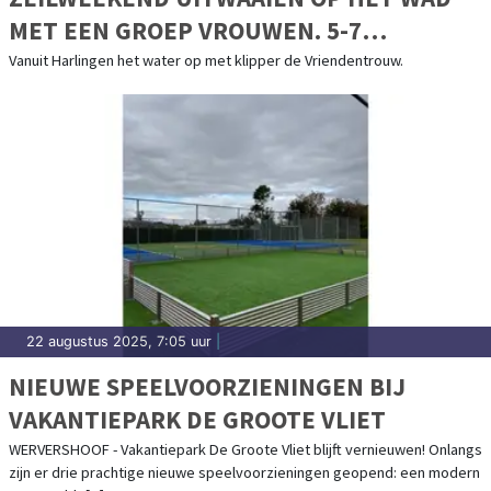
MET EEN GROEP VROUWEN. 5-7
SEPTEMBER 2025
Vanuit Harlingen het water op met klipper de Vriendentrouw.
22 augustus 2025, 7:05 uur
|
NIEUWE SPEELVOORZIENINGEN BIJ
VAKANTIEPARK DE GROOTE VLIET
WERVERSHOOF - Vakantiepark De Groote Vliet blijft vernieuwen! Onlangs
zijn er drie prachtige nieuwe speelvoorzieningen geopend: een modern