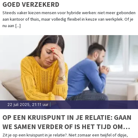
GOED VERZEKERD
Steeds vaker kiezen mensen voor hybride werken: niet meer gebonden
aan kantoor of thuis, maar volledig flexibel in keuze van werkplek. Of je
nu aan [...]
22 juli 2025, 21:11 uur
|
OP EEN KRUISPUNT IN JE RELATIE: GAAN
WE SAMEN VERDER OF IS HET TIJD OM
LOS TE LATEN?
Zit je op een kruispunt in je relatie?. Niet zomaar een twijfel of dipje,