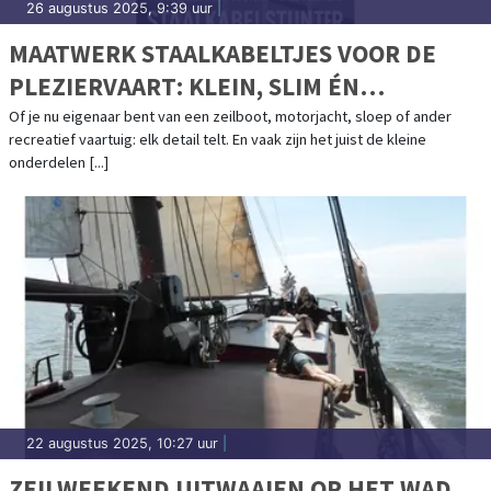
26 augustus 2025, 9:39 uur
|
MAATWERK STAALKABELTJES VOOR DE
PLEZIERVAART: KLEIN, SLIM ÉN
OERSTERK
Of je nu eigenaar bent van een zeilboot, motorjacht, sloep of ander
recreatief vaartuig: elk detail telt. En vaak zijn het juist de kleine
onderdelen [...]
22 augustus 2025, 10:27 uur
|
ZEILWEEKEND UITWAAIEN OP HET WAD