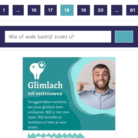
1
...
16
17
18
(current)
19
20
...
81