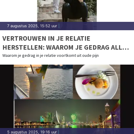
7 augustus 2025, 15:52 uur
|
VERTROUWEN IN JE RELATIE
HERSTELLEN: WAAROM JE GEDRAG ALLES
ZEGT OVER HOE JE JE VOELT
Waarom je gedrag in je relatie voortkomt uit oude pijn
5 augustus 2025, 19:16 uur
|