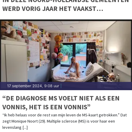
WERD VORIG JAAR HET VAAKST
GETROUWD
17 september 2024, 9:08 uur
|
“DE DIAGNOSE MS VOELT NIET ALS EEN
VONNIS, HET IS EEN VONNIS”
“Ik heb helaas voor de rest van mijn leven de MS-kaart getrokken.” Dat
zegt Monique Noort (29). Multiple sclerose (MS) is voor haar een
levenslang [...]