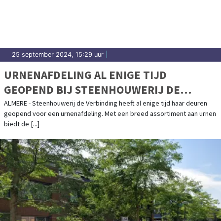
25 september 2024, 15:29 uur
|
URNENAFDELING AL ENIGE TIJD
GEOPEND BIJ STEENHOUWERIJ DE
VERBINDING
ALMERE - Steenhouwerij de Verbinding heeft al enige tijd haar deuren
geopend voor een urnenafdeling. Met een breed assortiment aan urnen
biedt de [...]