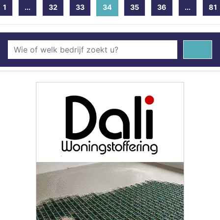
1
...
32
33
34
(current)
35
36
...
81