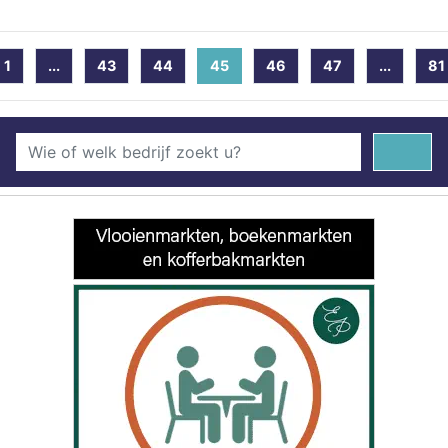
1
...
43
44
45
(current)
46
47
...
81