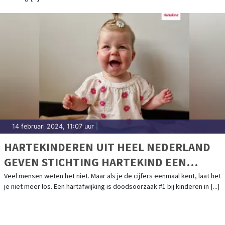
14 februari 2024, 11:07 uur
|
HARTEKINDEREN UIT HEEL NEDERLAND
GEVEN STICHTING HARTEKIND EEN
GEZICHT
Veel mensen weten het niet. Maar als je de cijfers eenmaal kent, laat het
je niet meer los. Een hartafwijking is doodsoorzaak #1 bij kinderen in [...]