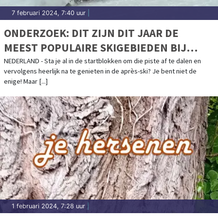
7 februari 2024, 7:40 uur
|
ONDERZOEK: DIT ZIJN DIT JAAR DE
MEEST POPULAIRE SKIGEBIEDEN BIJ
NEDERLANDERS
NEDERLAND - Sta je al in de startblokken om die piste af te dalen en
vervolgens heerlijk na te genieten in de après-ski? Je bent niet de
enige! Maar [...]
1 februari 2024, 7:28 uur
|