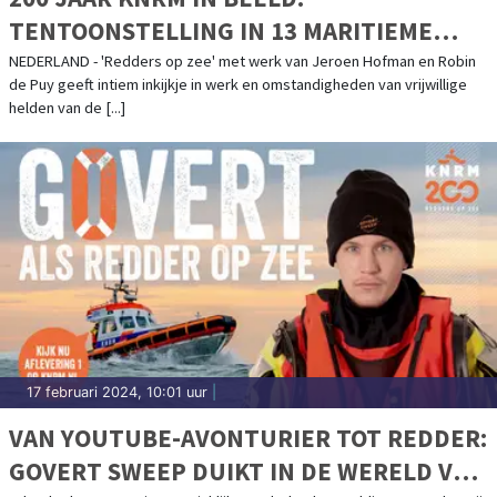
TENTOONSTELLING IN 13 MARITIEME
MUSEA DOOR HET HELE LAND!
NEDERLAND - 'Redders op zee' met werk van Jeroen Hofman en Robin
de Puy geeft intiem inkijkje in werk en omstandigheden van vrijwillige
helden van de [...]
17 februari 2024, 10:01 uur
|
VAN YOUTUBE-AVONTURIER TOT REDDER:
GOVERT SWEEP DUIKT IN DE WERELD VAN