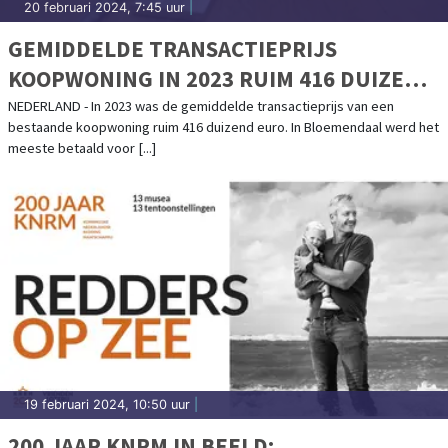
20 februari 2024, 7:45 uur
|
GEMIDDELDE TRANSACTIEPRIJS
KOOPWONING IN 2023 RUIM 416 DUIZEND
EURO
NEDERLAND - In 2023 was de gemiddelde transactieprijs van een
bestaande koopwoning ruim 416 duizend euro. In Bloemendaal werd het
meeste betaald voor [...]
19 februari 2024, 10:50 uur
|
200 JAAR KNRM IN BEELD: