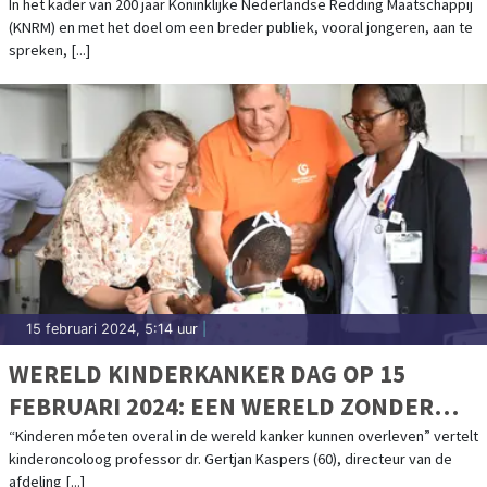
JARIGE KNRM
In het kader van 200 jaar Koninklijke Nederlandse Redding Maatschappij
(KNRM) en met het doel om een breder publiek, vooral jongeren, aan te
spreken, [...]
15 februari 2024, 5:14 uur
|
WERELD KINDERKANKER DAG OP 15
FEBRUARI 2024: EEN WERELD ZONDER
KINDERKANKER
“Kinderen móeten overal in de wereld kanker kunnen overleven” vertelt
kinderoncoloog professor dr. Gertjan Kaspers (60), directeur van de
afdeling [...]