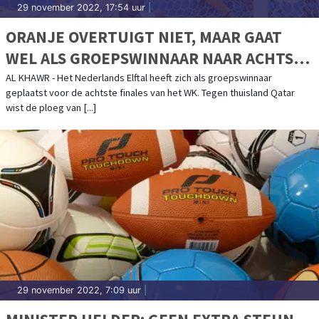
29 november 2022, 17:54 uur
|
ORANJE OVERTUIGT NIET, MAAR GAAT
WEL ALS GROEPSWINNAAR NAAR ACHTSTE
FINALES
AL KHAWR - Het Nederlands Elftal heeft zich als groepswinnaar
geplaatst voor de achtste finales van het WK. Tegen thuisland Qatar
wist de ploeg van [...]
29 november 2022, 7:09 uur
|