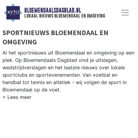
BLOEMENDAALSDAGBLAD.NL
lokaal nieuws bloemendaal en omgeving
SPORTNIEUWS BLOEMENDAAL EN
OMGEVING
Al het sportnieuws uit Bloemendaal en omgeving op een
plek. Op Bloemendaals Dagblad vind je uitslagen,
wedstrijdverslagen en het laatste nieuws over lokale
sportclubs en sportevenementen. Van voetbal en
handbal tot tennis en atletiek - wij volgen de sport in
Bloemendaal op de voet.
LOKALE SPORT BLOEMENDAAL
Van Bloemendaalse HC en tennisverenigingen in de
duinrand tot golfen bij de Kennemer Golf en surfen op
het strand van Bloemendaal aan Zee. Blijf op de hoogte
van alle sportieve uitslagen en prestaties in