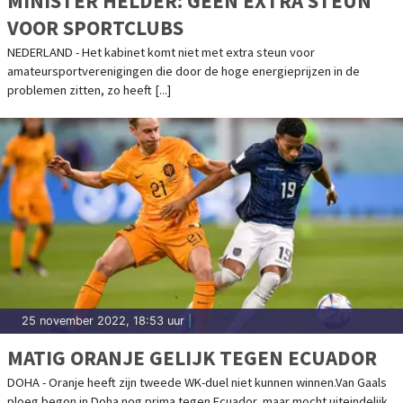
MINISTER HELDER: GEEN EXTRA STEUN
VOOR SPORTCLUBS
NEDERLAND - Het kabinet komt niet met extra steun voor
amateursportverenigingen die door de hoge energieprijzen in de
problemen zitten, zo heeft [...]
25 november 2022, 18:53 uur
|
MATIG ORANJE GELIJK TEGEN ECUADOR
DOHA - Oranje heeft zijn tweede WK-duel niet kunnen winnen.Van Gaals
ploeg begon in Doha nog prima tegen Ecuador, maar mocht uiteindelijk